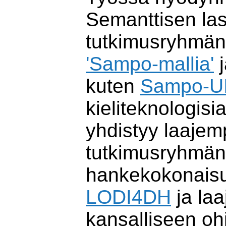
Semanttisen la
tutkimusryhmän
'Sampo-mallia'
j
kuten
Sampo-U
kieliteknologisia
yhdistyy laaje
tutkimusryhmän
hankekokonais
LODI4DH
ja laa
kansalliseen o