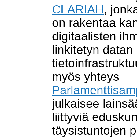
CLARIAH
, jonk
on rakentaa kan
digitaalisten ih
linkitetyn datan
tietoinfrastruktu
myös yhteys
Parlamenttisa
julkaisee lains
liittyviä edusku
täysistuntojen p