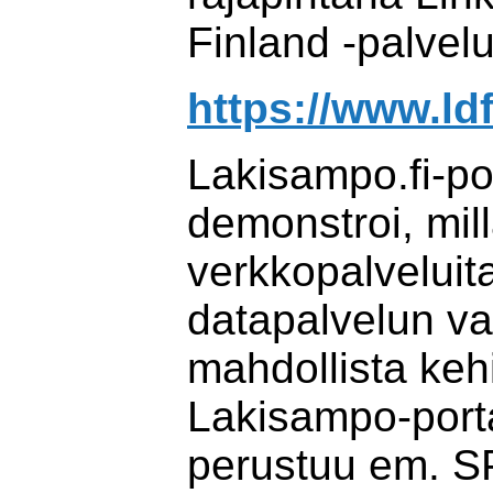
Finland -palvel
https://www.ldf
Lakisampo.fi-po
demonstroi, mill
verkkopalveluit
datapalvelun v
mahdollista kehi
Lakisampo-porta
perustuu em. 