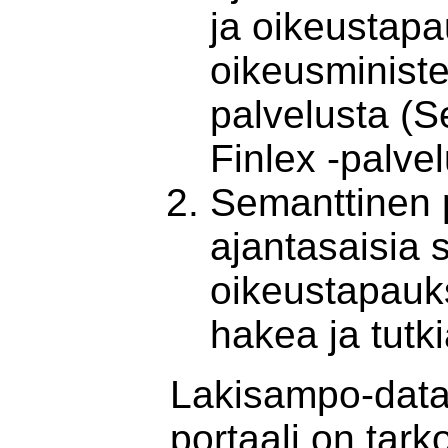
ja oikeustapa
oikeusministe
palvelusta (
Finlex -palve
Semanttinen po
ajantasaisia 
oikeustapauk
hakea ja tutki
Lakisampo-datap
portaali on tark