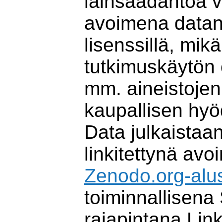
lainsäädäntöä 
avoimena data
lisenssillä, mik
tutkimuskäytön
mm. aineistoje
kaupallisen hy
Data julkaistaa
linkitettynä av
Zenodo.org-alus
toiminnallisen
rajapintana Lin