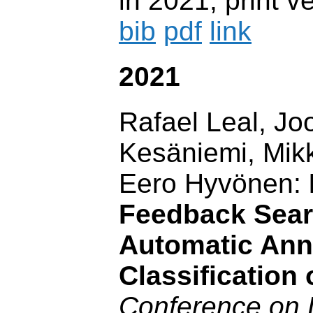
in 2021, print v
bib
pdf
link
2021
Rafael Leal, Jo
Kesäniemi, Mik
Eero Hyvönen:
Feedback Sear
Automatic Ann
Classification 
Conference on