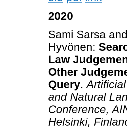
2020
Sami Sarsa and
Hyvönen:
Sear
Law Judgemen
Other Judgeme
Query
.
Artificia
and Natural La
Conference, AI
Helsinki, Finla