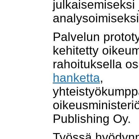
julkaisemiseksi 
analysoimiseksi
Palvelun protot
kehitetty oikeum
rahoituksella o
hanketta
,
yhteistyökumpp
oikeusministeriö
Publishing Oy.
Työssä hyödyn