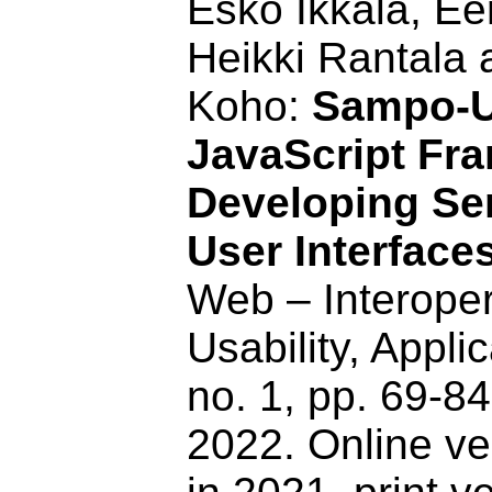
Esko Ikkala, E
Heikki Rantala
Koho:
Sampo-UI
JavaScript Fr
Developing Se
User Interface
Web – Interopera
Usability, Applica
no. 1, pp. 69-84
2022. Online ve