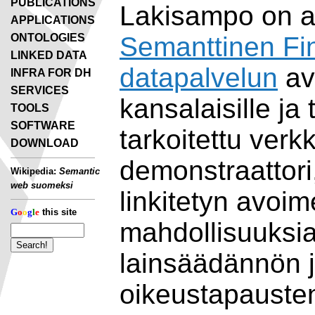
PUBLICATIONS
Lakisampo on 
APPLICATIONS
Semanttinen Fin
ONTOLOGIES
LINKED DATA
datapalvelun
avu
INFRA FOR DH
SERVICES
kansalaisille ja t
TOOLS
SOFTWARE
tarkoitettu verk
DOWNLOAD
demonstraattori,
Wikipedia:
Semantic
web suomeksi
linkitetyn avoi
G
o
o
g
l
e
this site
mahdollisuuksi
lainsäädännön 
oikeustapauste