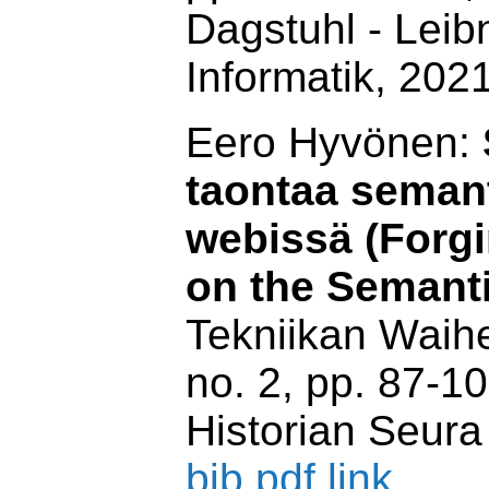
Dagstuhl - Leib
Informatik, 202
Eero Hyvönen:
taontaa seman
webissä (Forg
on the Semant
Tekniikan Waihei
no. 2, pp. 87-10
Historian Seura 
bib
pdf
link