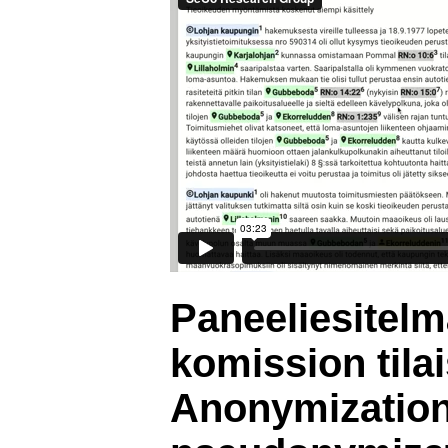
Paneeliesitel
komission tila
Anonymizatio