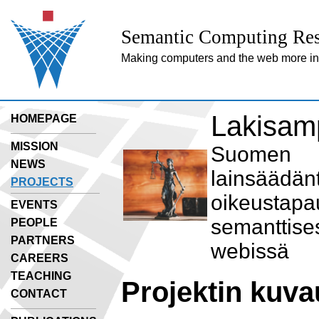
Semantic Computing Res
Making computers and the web more inte
Lakisam
HOMEPAGE
MISSION
Suomen
NEWS
lainsäädänt
PROJECTS
oikeustapa
EVENTS
semanttise
PEOPLE
PARTNERS
webissä
CAREERS
TEACHING
Projektin kuva
CONTACT