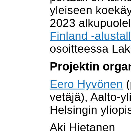
yleiseen koekä
2023 alkupuole
Finland -alustal
osoitteessa Lak
Projektin orga
Eero Hyvönen
(
vetäjä), Aalto-yl
Helsingin yliop
Aki Hietanen