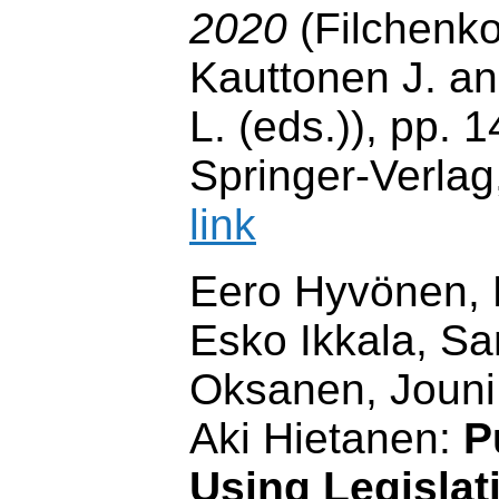
2020
(Filchenko
Kauttonen J. a
L. (eds.)), pp. 
Springer-Verlag
link
Eero Hyvönen, 
Esko Ikkala, Sa
Oksanen, Jouni
Aki Hietanen:
P
Using Legislat