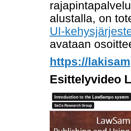
rajapintapalvelu
alustalla, on to
UI-kehysjärjest
avataan osoitte
https://lakisam
Esittelyvideo