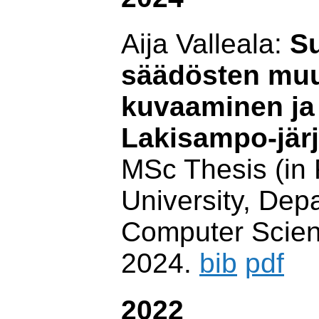
Aija Valleala:
S
säädösten muu
kuvaaminen ja
Lakisampo-jär
MSc Thesis (in 
University, Dep
Computer Scien
2024.
bib
pdf
2022