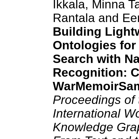
Ikkala, Minna T
Rantala and Ee
Building Light
Ontologies for
Search with N
Recognition: 
WarMemoirSa
Proceedings of 
International W
Knowledge Gra