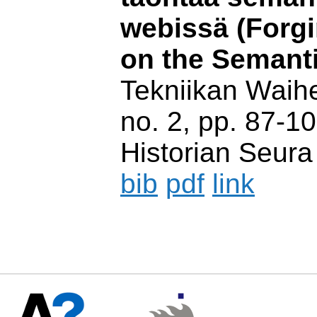
webissä (Forg
on the Semant
Tekniikan Waihei
no. 2, pp. 87-10
Historian Seura 
bib
pdf
link
/var/www/html/include/se
2026 20:55:19 +0000