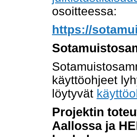
osoitteessa:
https://sotamui
Sotamuistosa
Sotamuistosa
käyttöohjeet ly
löytyvät
käyttöo
Projektin toteu
Aallossa ja H