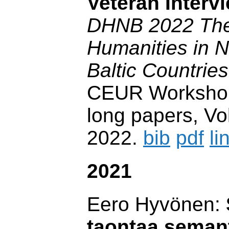
Veteran Interv
DHNB 2022 The 
Humanities in N
Baltic Countrie
CEUR Workshop
long papers, Vo
2022.
bib
pdf
li
2021
Eero Hyvönen:
taontaa seman