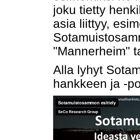
joku tietty henki
asia liittyy, esi
Sotamuistosa
"Mannerheim" ta
Alla lyhyt Sota
hankkeen ja -por