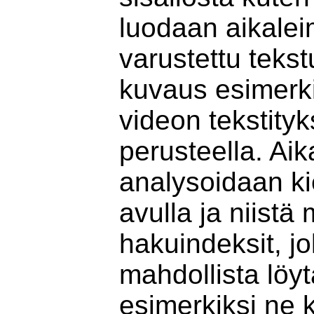
luodaan aikalei
varustettu teks
kuvaus esimerki
videon tekstity
perusteella. Aik
analysoidaan ki
avulla ja niist
hakuindeksit, jo
mahdollista löyt
esimerkiksi ne k