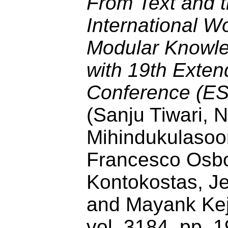
From Text and t
International W
Modular Knowle
with 19th Exte
Conference (E
(Sanju Tiwari,
Mihindukulasoor
Francesco Osbor
Kontokostas, J
and Mayank Kejr
vol. 3184, pp.