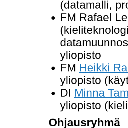
(datamalli, pr
FM Rafael Le
(kieliteknolog
datamuunnos)
yliopisto
FM
Heikki Ra
yliopisto (käyt
DI
Minna Tam
yliopisto (kie
Ohjausryhmä