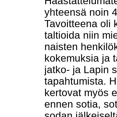
Haastattelumater
yhteensä noin 4
Tavoitteena oli 
taltioida niin m
naisten henkilö
kokemuksia ja ta
jatko- ja Lapin
tapahtumista. H
kertovat myös 
ennen sotia, sot
sodan jälkeiselt