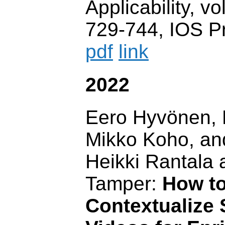
Applicability, vo
729-744, IOS P
pdf
link
2022
Eero Hyvönen, 
Mikko Koho, and
Heikki Rantala
Tamper:
How to
Contextualize 