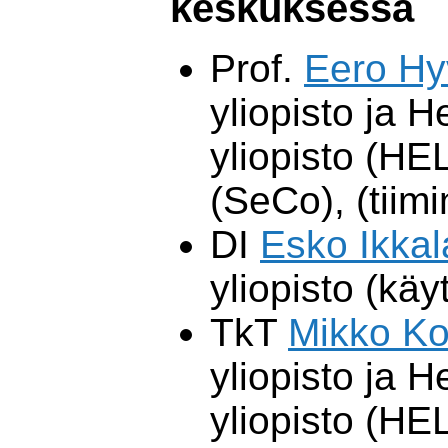
keskuksessa
Prof.
Eero H
yliopisto ja H
yliopisto (H
(SeCo), (tiimi
DI
Esko Ikkal
yliopisto (käyt
TkT
Mikko K
yliopisto ja H
yliopisto (H