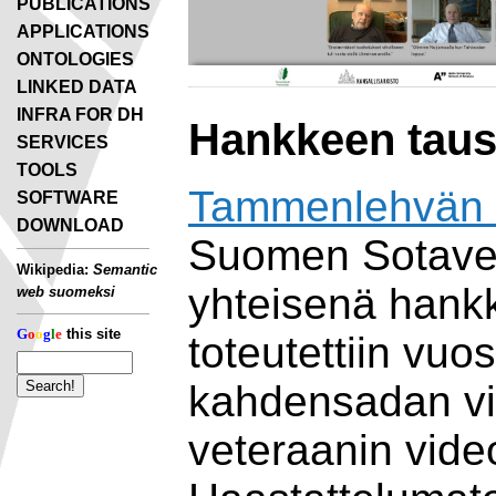
PUBLICATIONS
APPLICATIONS
ONTOLOGIES
LINKED DATA
INFRA FOR DH
Hankkeen taus
SERVICES
TOOLS
Tammenlehvän P
SOFTWARE
DOWNLOAD
Suomen Sotavet
Wikipedia:
Semantic
yhteisenä hank
web suomeksi
G
o
o
g
l
e
this site
toteutettiin vu
kahdensadan v
veteraanin vide