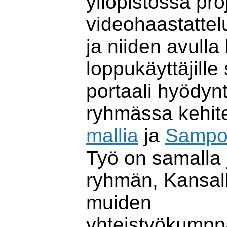
yliopistossa pro
videohaastattel
ja niiden avulla
loppukäyttäjill
portaali hyödyn
ryhmässa kehit
mallia
ja
Sampo-
Työ on samalla
ryhmän, Kansall
muiden
yhteistyökumpp