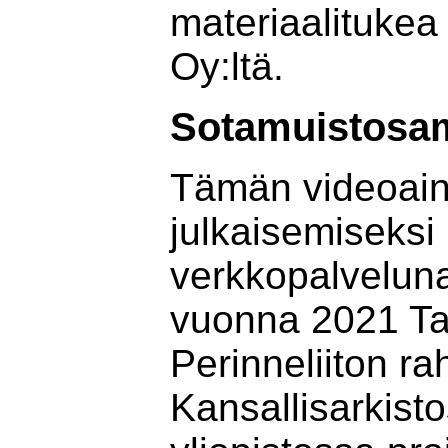
materiaalituke
Oy:ltä.
Sotamuistosam
Tämän videoain
julkaisemiseksi
verkkopalveluna
vuonna 2021 T
Perinneliiton ra
Kansallisarkisto