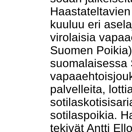
Haastateltavien
kuuluu eri asela
virolaisia vapaa
Suomen Poikia)
suomalaisessa
vapaaehtoisjou
palvelleita, lotti
sotilaskotisisari
sotilaspoikia. H
tekivät Antti Ell