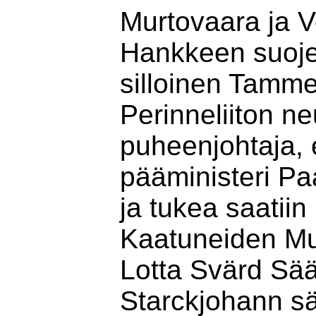
Murtovaara ja 
Hankkeen suojel
silloinen Tamm
Perinneliiton n
puheenjohtaja, 
pääministeri P
ja tukea saatii
Kaatuneiden Mui
Lotta Svärd Säät
Starckjohann sä