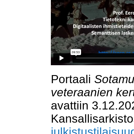
Portaali
Sotamu
veteraanien ke
avattiin 3.12.2
Kansallisarkist
julkistustilaisu