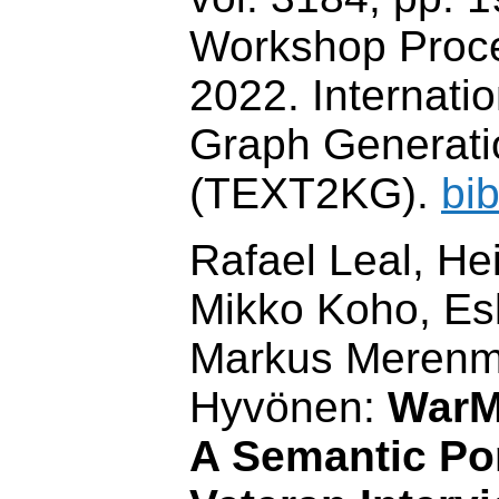
Workshop Proce
2022. Internati
Graph Generati
(TEXT2KG).
bi
Rafael Leal, He
Mikko Koho, Esk
Markus Merenm
Hyvönen:
WarM
A Semantic Por