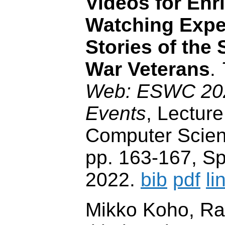
Videos for Enr
Watching Expe
Stories of the
War Veterans
.
Web: ESWC 2022
Events
, Lecture
Computer Scien
pp. 163-167, Spr
2022.
bib
pdf
li
Mikko Koho, Ra