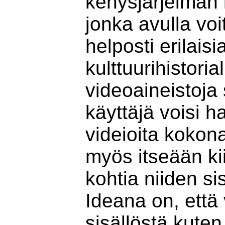
kehysjärjelmän
jonka avulla voit
helposti erilaisi
kulttuurihistorial
videoaineistoja 
käyttäjä voisi h
videioita kokon
myös itseään ki
kohtia niiden sis
Ideana on, että
sisällöstä kute